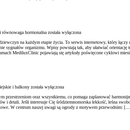
i równowaga hormonalna
została wyłączona
 dziewczyn na każdym etapie życia. To serwis internetowy, który łączy
nie sygnałów organizmu. Wpisy powstają tak, aby ułatwiać orientację t
 łamach MediluxClinic pojawiają się artykuły poświęcone cyklowi mi
ejskie i balkony
została wyłączona
m przestrzeniom oraz wszystkiemu, co pomaga zaplanować harmonijny o
i detali. Jeśli interesuje Cię śródziemnomorska lekkość, leśna swobod
kowe. W centrum naszej uwagi są ogrody z motywem przewodnim: […