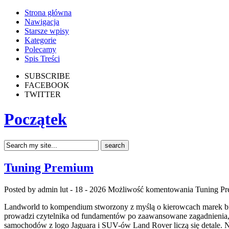
Strona główna
Nawigacja
Starsze wpisy
Kategorie
Polecamy
Spis Treści
SUBSCRIBE
FACEBOOK
TWITTER
Początek
Tuning Premium
Posted by admin
lut - 18 - 2026
Możliwość komentowania
Tuning P
Landworld to kompendium stworzony z myślą o kierowcach marek brand
prowadzi czytelnika od fundamentów po zaawansowane zagadnienia, łą
samochodów z logo Jaguara i SUV-ów Land Rover liczą się detale.