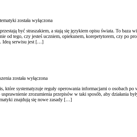
tematyki
została wyłączona
rzestają być straszakiem, a stają się językiem opisu świata. To baza 
żnie od tego, czy jesteś uczniem, opiekunem, korepetytorem, czy po p
 Ideą serwisu jest […]
szenia
została wyłączona
, które systematyzuje reguły operowania informacjami o osobach po
o usprawnienie zrozumienia przepisów w taki sposób, aby działania był
ematyki znajdują się nowe zasady […]