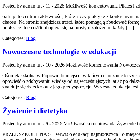
Posted by admin
lut - 11 - 2026
Możliwość komentowania
Pilates i 
o2fit.pl to centrum aktywności, które łączy praktykę z konkretnymi na
chaosu. Na stronie znajdziesz treści, które pomagają zbudować formę,
po 40-tce. Idea o2fit.pl opiera się na prostym założeniu: każdy […]
Categories:
Blog
Nowoczesne technologie w edukacji
Posted by admin
lut - 10 - 2026
Możliwość komentowania
Nowoczesn
Ośrodek szkolna w Popowie to miejsce, w którym nauczanie łączy si
opowieść o zdobywaniu wiedzy od najwcześniejszych lat aż po dalsze
znajduje się dziecko oraz jego predyspozycje. Wczesna edukacja jes
Categories:
Blog
Żywienie i dietetyka
Posted by admin
lut - 9 - 2026
Możliwość komentowania
Żywienie i 
PRZEDSZKOLE NA 5 – serwis o edukacji najmłodszych To miejsce, w 
wyzwaniach związanych z oswajaniem zmian, nastrojami, kontaktami