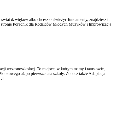
 w świat dźwięków albo chcesz odświeżyć fundamenty, znajdziesz tu
i na stronie Poradnik dla Rodziców Młodych Muzyków i Improwizacja
cji wczesnoszkolnej. To miejsce, w którym mamy i tatusiowie,
żłobkowego aż po pierwsze lata szkoły. Zobacz także Adaptacja
…]