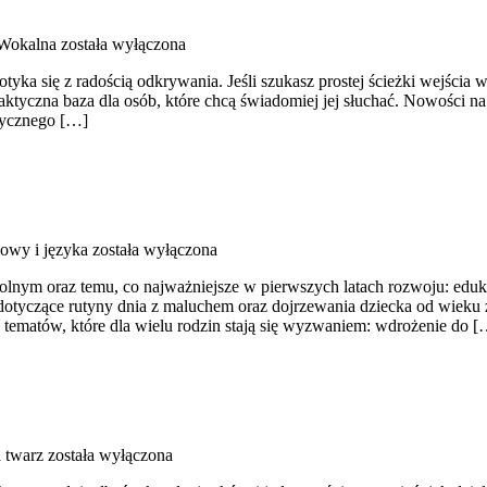
 Wokalna
została wyłączona
tyka się z radością odkrywania. Jeśli szukasz prostej ścieżki wejścia
o praktyczna baza dla osób, które chcą świadomiej jej słuchać. Nowośc
zycznego […]
owy i języka
została wyłączona
nym oraz temu, co najważniejsze w pierwszych latach rozwoju: eduka
dotyczące rutyny dnia z maluchem oraz dojrzewania dziecka od wieku 
e tematów, które dla wielu rodzin stają się wyzwaniem: wdrożenie do [
a twarz
została wyłączona