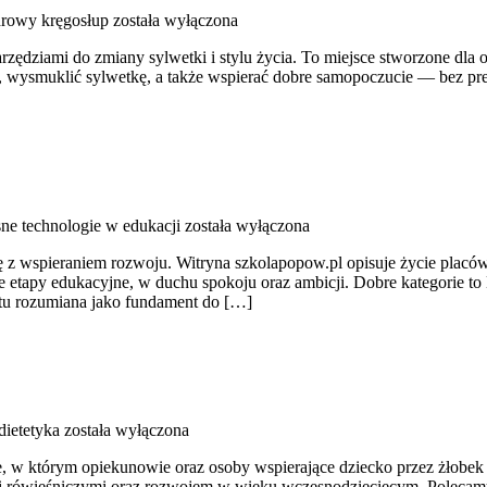
zdrowy kręgosłup
została wyłączona
rzędziami do zmiany sylwetki i stylu życia. To miejsce stworzone dla o
 wysmuklić sylwetkę, a także wspierać dobre samopoczucie — bez presji
e technologie w edukacji
została wyłączona
ę z wspieraniem rozwoju. Witryna szkolapopow.pl opisuje życie plac
 etapy edukacyjne, w duchu spokoju oraz ambicji. Dobre kategorie to
t tu rozumiana jako fundament do […]
dietetyka
została wyłączona
którym opiekunowie oraz osoby wspierające dziecko przez żłobek zna
 rówieśniczymi oraz rozwojem w wieku wczesnodziecięcym. Polecamy A