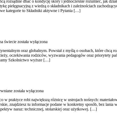
cą rozsądnie dbać o kondycję skóry i jednocześnie rozumieć, jak dział
aktykę pielęgnacyjną z wiedzą o składnikach i zależnościach zachodząc
e kategorie to Składniki aktywne i Pytania […]
na świecie
została wyłączona
ntalnym oraz globalnym. Powstał z myślą o osobach, które chcą rozumi
odzieży, oczekiwania rodziców, wyzwania pedagogów oraz priorytety pań
lecamy Szkolnictwo wyższe […]
ewniane
została wyłączona
 w praktyce robi największą różnicę w ustrojach nośnych: materiałow
tolarskie, znajdziesz tu informacje podane w konkretny sposób, bez lan
ektyw naraz: technicznej, stolarskiej oraz użytkowej. […]