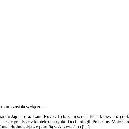
remium
została wyłączona
u Jaguar oraz Land Rover. To baza treści dla tych, którzy chcą dokł
cząc praktykę z kontekstem rynku i technologii. Polecamy Motorsport
 Nawet drobne objawy potrafią wskazywać na […]