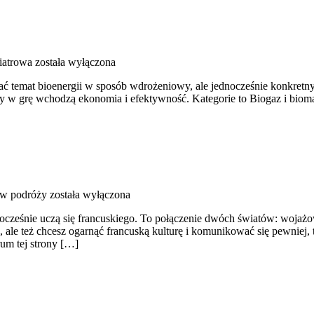
iatrowa
została wyłączona
ać temat bioenergii w sposób wdrożeniowy, ale jednocześnie konkretny
 w grę wchodzą ekonomia i efektywność. Kategorie to Biogaz i biomasa
 w podróży
została wyłączona
ednocześnie uczą się francuskiego. To połączenie dwóch światów: wojaż
ale też chcesz ogarnąć francuską kulturę i komunikować się pewniej,
rum tej strony […]