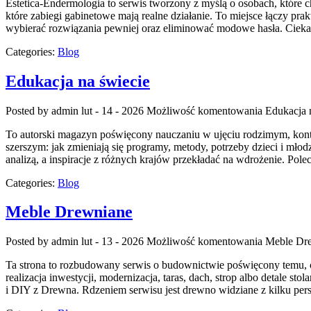
Estetica-Endermologia to serwis tworzony z myślą o osobach, które ch
które zabiegi gabinetowe mają realne działanie. To miejsce łączy pr
wybierać rozwiązania pewniej oraz eliminować modowe hasła. Ciekaw
Categories:
Blog
Edukacja na świecie
Posted by admin
lut - 14 - 2026
Możliwość komentowania
Edukacja 
To autorski magazyn poświęcony nauczaniu w ujęciu rodzimym, kontyne
szerszym: jak zmieniają się programy, metody, potrzeby dzieci i mł
analizą, a inspiracje z różnych krajów przekładać na wdrożenie. Po
Categories:
Blog
Meble Drewniane
Posted by admin
lut - 13 - 2026
Możliwość komentowania
Meble Dr
Ta strona to rozbudowany serwis o budownictwie poświęcony temu, co
realizacja inwestycji, modernizacja, taras, dach, strop albo detale s
i DIY z Drewna. Rdzeniem serwisu jest drewno widziane z kilku persp