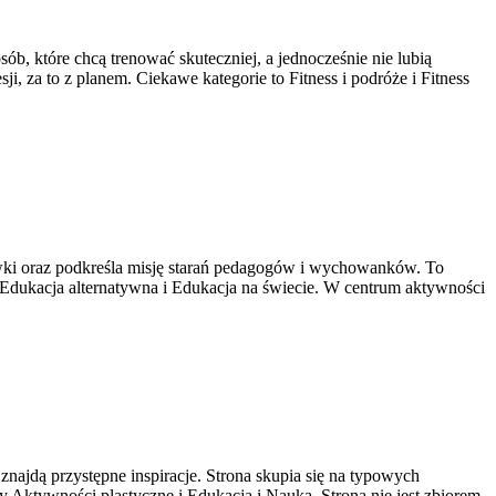
sób, które chcą trenować skuteczniej, a jednocześnie nie lubią
, za to z planem. Ciekawe kategorie to Fitness i podróże i Fitness
ówki oraz podkreśla misję starań pedagogów i wychowanków. To
 Edukacja alternatywna i Edukacja na świecie. W centrum aktywności
jdą przystępne inspiracje. Strona skupia się na typowych
ktywności plastyczne i Edukacja i Nauka. Strona nie jest zbiorem