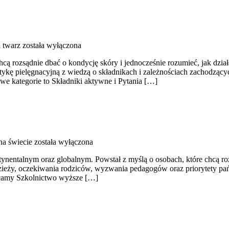
a twarz
została wyłączona
cą rozsądnie dbać o kondycję skóry i jednocześnie rozumieć, jak dział
aktykę pielęgnacyjną z wiedzą o składnikach i zależnościach zachodząc
e kategorie to Składniki aktywne i Pytania […]
na świecie
została wyłączona
ntalnym oraz globalnym. Powstał z myślą o osobach, które chcą rozumi
odzieży, oczekiwania rodziców, wyzwania pedagogów oraz priorytety pań
lecamy Szkolnictwo wyższe […]