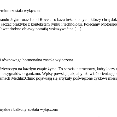
remium
została wyłączona
u Jaguar oraz Land Rover. To baza treści dla tych, którzy chcą dokł
cząc praktykę z kontekstem rynku i technologii. Polecamy Motorsport
 Nawet drobne objawy potrafią wskazywać na […]
i równowaga hormonalna
została wyłączona
 dziewczyn na każdym etapie życia. To serwis internetowy, który łączy
nie sygnałów organizmu. Wpisy powstają tak, aby ułatwiać orientację t
 łamach MediluxClinic pojawiają się artykuły poświęcone cyklowi mi
ejskie i balkony
została wyłączona