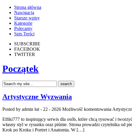
Strona główna
Nawigacja
Starsze wpisy
Kategorie
Polecamy
Spis Treści
SUBSCRIBE
FACEBOOK
TWITTER
Początek
Artystyczne Wyzwania
Posted by admin
lut - 22 - 2026
Możliwość komentowania
Artystycz
Elfiki777 to inspirujący serwis dla osób, które chcą rysować i twor
własny styl w rysunku oraz piśmie. Strona prowadzi czytelnika od p
Krok po Kroku i Portret i Anatomia. W […]