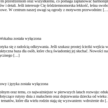
m przestrzeniom oraz wszystkiemu, co pomaga zaplanować harmonijny o
i detali. Jeśli interesuje Cię śródziemnomorska lekkość, leśna swobod
kowe. W centrum naszej uwagi są ogrody z motywem przewodnim: […
 Wokalna
została wyłączona
tyka się z radością odkrywania. Jeśli szukasz prostej ścieżki wejścia
o praktyczna baza dla osób, które chcą świadomiej jej słuchać. Nowośc
zycznego […]
owy i języka
została wyłączona
nym oraz temu, co najważniejsze w pierwszych latach rozwoju: eduka
dotyczące rutyny dnia z maluchem oraz dojrzewania dziecka od wieku 
e tematów, które dla wielu rodzin stają się wyzwaniem: wdrożenie do [