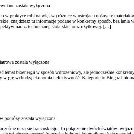
ewniane
została wyłączona
 w praktyce robi największą różnicę w ustrojach nośnych: materiałow
tolarskie, znajdziesz tu informacje podane w konkretny sposób, bez lan
ektyw naraz: technicznej, stolarskiej oraz użytkowej. […]
iatrowa
została wyłączona
ać temat bioenergii w sposób wdrożeniowy, ale jednocześnie konkretny
 w grę wchodzą ekonomia i efektywność. Kategorie to Biogaz i biomasa
 w podróży
została wyłączona
ednocześnie uczą się francuskiego. To połączenie dwóch światów: wojaż
ale też chcesz ogarnąć francuską kulturę i komunikować się pewniej,