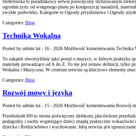
Hellerówka to poradnikowy serwis poświęcony stylizowanym zielony
ogrodniczym: od wstępnego planu po kompozycję nasadzeń, materiałów 
zwykłe podwórko. Kategorie to Ogrody przydomowe i Ogrody użyt
Categories:
Blog
Technika Wokalna
Posted by admin
lut - 16 - 2026
Możliwość komentowania
Technika
To zakątek stworzyliśmy jako portal o muzyce, w którym praktyka spo
materiały prowadzące od A do Z. To nie jest zestaw definicji, tylk
Wokalna i Muzyczna. W centrum serwisu są kluczowe elementy mu
Categories:
Blog
Rozwój mowy i języka
Posted by admin
lut - 15 - 2026
Możliwość komentowania
Rozwój m
Przedszkole309 to strona poświęcony żłobkom, placówkom przedszkol
pedagodzy i osoby wspierające dzieci znajdą praktyczne wskazówki 
dziecka i Rodzicielstwo i wychowanie. Ideą serwisu jest upraszczani