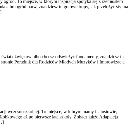
gród. To miejsce, w którym inspiracja spotyka się z rzemiosłem
a albo ogród barw, znajdziesz tu gotowe tropy, jak przełożyć styl na
]
 w świat dźwięków albo chcesz odświeżyć fundamenty, znajdziesz tu
i na stronie Poradnik dla Rodziców Młodych Muzyków i Improwizacja
cji wczesnoszkolnej. To miejsce, w którym mamy i tatusiowie,
żłobkowego aż po pierwsze lata szkoły. Zobacz także Adaptacja
…]