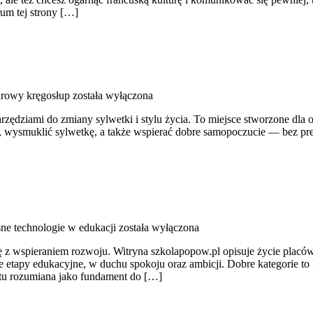
rum tej strony […]
zdrowy kręgosłup
została wyłączona
rzędziami do zmiany sylwetki i stylu życia. To miejsce stworzone dla o
 wysmuklić sylwetkę, a także wspierać dobre samopoczucie — bez presji
e technologie w edukacji
została wyłączona
ę z wspieraniem rozwoju. Witryna szkolapopow.pl opisuje życie plac
 etapy edukacyjne, w duchu spokoju oraz ambicji. Dobre kategorie to
t tu rozumiana jako fundament do […]