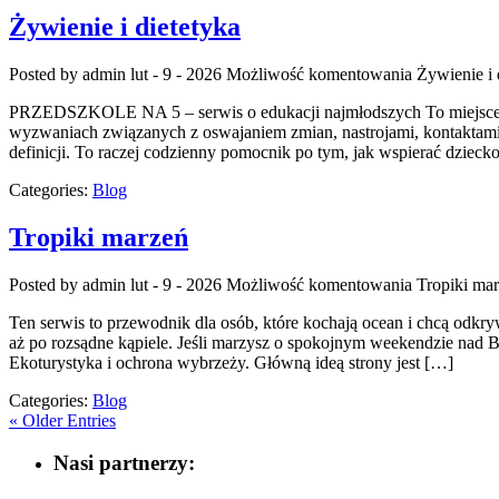
Żywienie i dietetyka
Posted by admin
lut - 9 - 2026
Możliwość komentowania
Żywienie i 
PRZEDSZKOLE NA 5 – serwis o edukacji najmłodszych To miejsce, w 
wyzwaniach związanych z oswajaniem zmian, nastrojami, kontaktami
definicji. To raczej codzienny pomocnik po tym, jak wspierać dzieck
Categories:
Blog
Tropiki marzeń
Posted by admin
lut - 9 - 2026
Możliwość komentowania
Tropiki ma
Ten serwis to przewodnik dla osób, które kochają ocean i chcą odkr
aż po rozsądne kąpiele. Jeśli marzysz o spokojnym weekendzie nad B
Ekoturystyka i ochrona wybrzeży. Główną ideą strony jest […]
Categories:
Blog
« Older Entries
Nasi partnerzy: