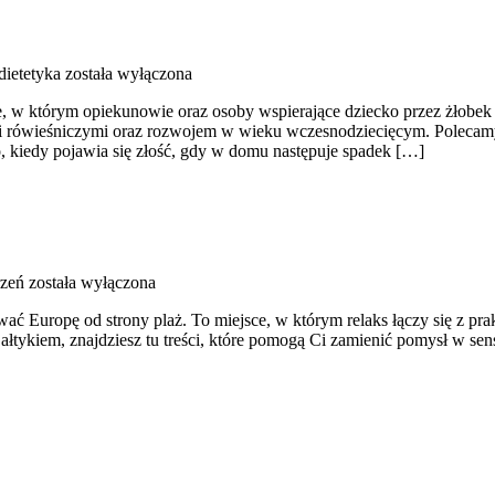
dietetyka
została wyłączona
którym opiekunowie oraz osoby wspierające dziecko przez żłobek zna
 rówieśniczymi oraz rozwojem w wieku wczesnodziecięcym. Polecamy A
o, kiedy pojawia się złość, gdy w domu następuje spadek […]
rzeń
została wyłączona
ywać Europę od strony plaż. To miejsce, w którym relaks łączy się z
ałtykiem, znajdziesz tu treści, które pomogą Ci zamienić pomysł w se