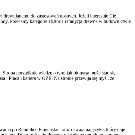
i drewnianemu do zastosowań nośnych. Jeżeli interesuje Cię
ia wody. Polecamy kategorie Historia i tradycja drewna w budownictwie
. Strona porządkuje wiedzę o tym, jak biomasa może stać się
 i Praca i kariera w OZE. Na stronie przewija się myśl, że
owania po Republice Francuskiej oraz oswajania języka, który daje
 tutaj znajdziesz treści zbudowane właśnie na tym dwuosiowym