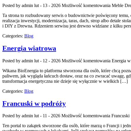
Posted by admin
lut - 13 - 2026
Możliwość komentowania
Meble Dr
Ta strona to rozbudowany serwis o budownictwie poświęcony temu, co
realizacja inwestycji, modernizacja, taras, dach, strop albo detale s
i DIY z Drewna. Rdzeniem serwisu jest drewno widziane z kilku persp
Categories:
Blog
Energia wiatrowa
Posted by admin
lut - 12 - 2026
Możliwość komentowania
Energia w
Wikana BioEnergia to platforma stworzona dla osób, które chcą pozn
paliwem, jak wygląda łańcuch dostaw, oraz na co zwracać uwagę, gdy
transformacja energetyczna nie dzieje się wyłącznie w wielkich […]
Categories:
Blog
Francuski w podróży
Posted by admin
lut - 11 - 2026
Możliwość komentowania
Francuski
Ten portal to zakątek stworzone dla osób, które marzą o Francji i j
swobodę w rozmowach z lokalsami. Jeśli szukasz pomysłów na urlop, 