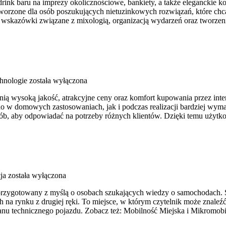
nk baru na imprezy okolicznościowe, bankiety, a także eleganckie kol
stworzone dla osób poszukujących nietuzinkowych rozwiązań, które 
ne wskazówki związane z mixologią, organizacją wydarzeń oraz tworze
hnologie
została wyłączona
enią wysoką jakość, atrakcyjne ceny oraz komfort kupowania przez int
o w domowych zastosowaniach, jak i podczas realizacji bardziej wyma
osób, aby odpowiadać na potrzeby różnych klientów. Dzięki temu użyt
ja
została wyłączona
przygotowany z myślą o osobach szukających wiedzy o samochodach. S
a rynku z drugiej ręki. To miejsce, w którym czytelnik może znaleźć
anu technicznego pojazdu. Zobacz też: Mobilność Miejska i Mikromob