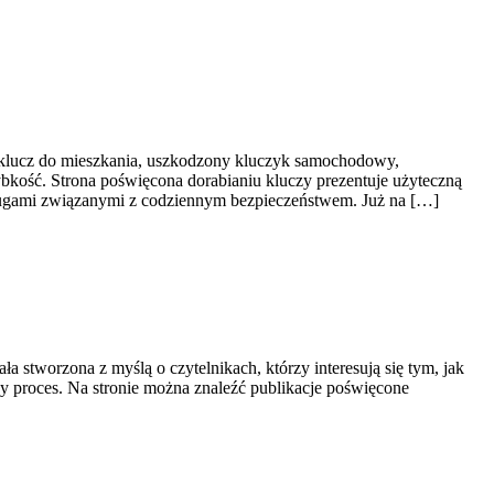
y klucz do mieszkania, uszkodzony kluczyk samochodowy,
ybkość. Strona poświęcona dorabianiu kluczy prezentuje użyteczną
ługami związanymi z codziennym bezpieczeństwem. Już na […]
a stworzona z myślą o czytelnikach, którzy interesują się tym, jak
zny proces. Na stronie można znaleźć publikacje poświęcone