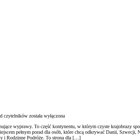
od czytelników
została wyłączona
planujące wyprawy. To część kontynentu, w którym czyste krajobrazy sp
jscem pełnym porad dla osób, które chcą odkrywać Danii, Szwecji, Nor
ny i Rodzinne Podróże. To strona dla […]