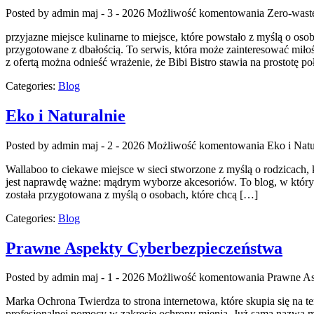
Posted by admin
maj - 3 - 2026
Możliwość komentowania
Zero-wast
przyjazne miejsce kulinarne to miejsce, które powstało z myślą o oso
przygotowane z dbałością. To serwis, która może zainteresować mi
z ofertą można odnieść wrażenie, że Bibi Bistro stawia na prostotę po
Categories:
Blog
Eko i Naturalnie
Posted by admin
maj - 2 - 2026
Możliwość komentowania
Eko i Natu
Wallaboo to ciekawe miejsce w sieci stworzone z myślą o rodzicach, 
jest naprawdę ważne: mądrym wyborze akcesoriów. To blog, w którym
została przygotowana z myślą o osobach, które chcą […]
Categories:
Blog
Prawne Aspekty Cyberbezpieczeństwa
Posted by admin
maj - 1 - 2026
Możliwość komentowania
Prawne As
Marka Ochrona Twierdza to strona internetowa, które skupia się na t
profesjonalnej pomocy w zakresie ochrony mienia. Już sama nazwa 