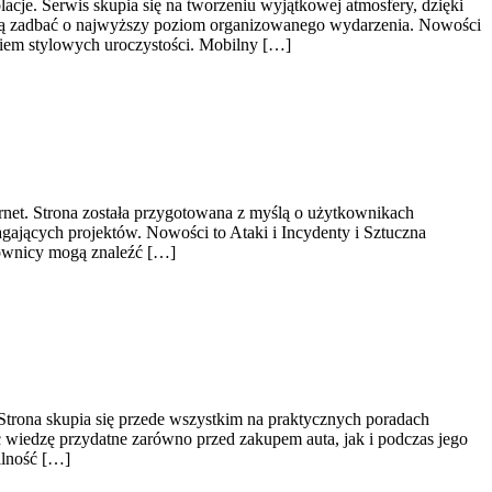
acje. Serwis skupia się na tworzeniu wyjątkowej atmosfery, dzięki
chcą zadbać o najwyższy poziom organizowanego wydarzenia. Nowości
niem stylowych uroczystości. Mobilny […]
ernet. Strona została przygotowana z myślą o użytkownikach
gających projektów. Nowości to Ataki i Incydenty i Sztuczna
kownicy mogą znaleźć […]
trona skupia się przede wszystkim na praktycznych poradach
 wiedzę przydatne zarówno przed zakupem auta, jak i podczas jego
ilność […]