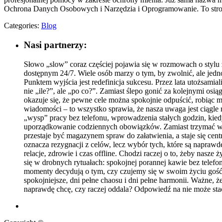
Ochrona Danych Osobowych i Narzędzia i Oprogramowanie. To stron
Categories:
Blog
Nasi partnerzy:
Słowo „slow” coraz częściej pojawia się w rozmowach o stylu 
dostępnym 24/7. Wiele osób marzy o tym, by zwolnić, ale jedn
Punktem wyjścia jest redefinicja sukcesu. Przez lata utożsamia
nie „ile?”, ale „po co?”. Zamiast ślepo gonić za kolejnymi osi
okazuje się, że pewne cele można spokojnie odpuścić, robiąc 
wiadomości – to wszystko sprawia, że nasza uwaga jest ciągle
„wysp” pracy bez telefonu, wprowadzenia stałych godzin, kiedy
uporządkowanie codziennych obowiązków. Zamiast trzymać wszy
przestaje być magazynem spraw do załatwienia, a staje się cent
oznacza rezygnacji z celów, lecz wybór tych, które są napra
relacje, zdrowie i czas offline. Chodzi raczej o to, żeby nasze
się w drobnych rytuałach: spokojnej porannej kawie bez telef
momenty decydują o tym, czy czujemy się w swoim życiu gośćmi
spokojniejsze, dni pełne chaosu i dni pełne harmonii. Ważne, że
naprawdę chcę, czy raczej oddala? Odpowiedź na nie może sta