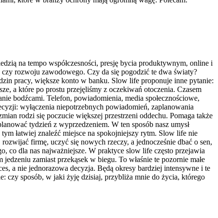
iedzią na tempo współczesności, presję bycia produktywnym, online i
zeń czy rozwoju zawodowego. Czy da się pogodzić te dwa światy?
odzin pracy, większe konto w banku. Slow life proponuje inne pytanie:
asze, a które po prostu przejęliśmy z oczekiwań otoczenia. Czasem
zanie bodźcami. Telefon, powiadomienia, media społecznościowe,
 decyzji: wyłączenia niepotrzebnych powiadomień, zaplanowania
zmian rodzi się poczucie większej przestrzeni oddechu. Pomaga także
 planować tydzień z wyprzedzeniem. W ten sposób nasz umysł
tym łatwiej znaleźć miejsce na spokojniejszy rytm. Slow life nie
ozwijać firmę, uczyć się nowych rzeczy, a jednocześnie dbać o sen,
ego, co dla nas najważniejsze. W praktyce slow life często przejawia
 jedzeniu zamiast przekąsek w biegu. To właśnie te pozornie małe
s, a nie jednorazowa decyzja. Będą okresy bardziej intensywne i te
: czy sposób, w jaki żyję dzisiaj, przybliża mnie do życia, którego