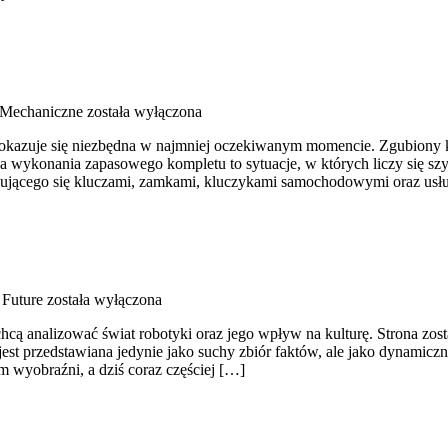
 Mechaniczne
została wyłączona
sób okazuje się niezbędna w najmniej oczekiwanym momencie. Zgubion
ba wykonania zapasowego kompletu to sytuacje, w których liczy się sz
ajmującego się kluczami, zamkami, kluczykami samochodowymi oraz us
 Future
została wyłączona
hcą analizować świat robotyki oraz jego wpływ na kulturę. Strona został
 jest przedstawiana jedynie jako suchy zbiór faktów, ale jako dynamic
m wyobraźni, a dziś coraz częściej […]