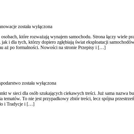
Innowacje
została wyłączona
o osobach, które rozważają wynajem samochodu. Strona łączy wiele p
 i dla tych, którzy dopiero zgłębiają świat eksploatacji samochodów.
 aż po formalności. Nowości na stronie Przepisy i […]
spodarstwo
została wyłączona
nkt w sieci dla osób szukających ciekawych treści. Już sama nazwa bu
 tematów. To nie jest przypadkowy zbiór treści, lecz spójna przestrz
o i Tradycje i […]