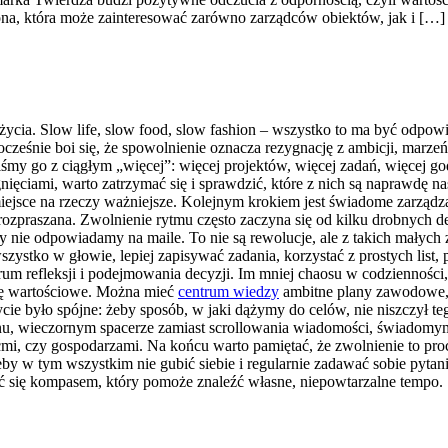
a, która może zainteresować zarówno zarządców obiektów, jak i […]
życia. Slow life, slow food, slow fashion – wszystko to ma być odpow
ocześnie boi się, że spowolnienie oznacza rezygnację z ambicji, mar
liśmy go z ciągłym „więcej”: więcej projektów, więcej zadań, więcej g
ągnięciami, warto zatrzymać się i sprawdzić, które z nich są naprawdę n
miejsce na rzeczy ważniejsze. Kolejnym krokiem jest świadome zarząd
 rozpraszana. Zwolnienie rytmu często zaczyna się od kilku drobnych
 nie odpowiadamy na maile. To nie są rewolucje, ale z takich małych 
stko w głowie, lepiej zapisywać zadania, korzystać z prostych list,
rum refleksji i podejmowania decyzji. Im mniej chaosu w codzienności, 
wdę wartościowe. Można mieć
centrum wiedzy
ambitne plany zawodowe, r
 życie było spójne: żeby sposób, w jaki dążymy do celów, nie niszczył t
onu, wieczornym spacerze zamiast scrollowania wiadomości, świadomym
, czy gospodarzami. Na końcu warto pamiętać, że zwolnienie to proce
by w tym wszystkim nie gubić siebie i regularnie zadawać sobie pytanie
ć się kompasem, który pomoże znaleźć własne, niepowtarzalne tempo.