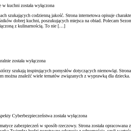
e w kuchni
została wyłączona
bach szukających codzienną jakość. Strona internetowa opisuje charakte
łośników dobrej kuchni, poszukujących miejsca na obiad. Polecam Se
łączoną z kulinarnością. To nie […]
ralnie
została wyłączona
którzy szukają inspirujących pomysłów dotyczących niemowląt. Strona 
 można znaleźć wiele tematów związanych z wyprawką dla dziecka. No
pekty Cyberbezpieczeństwa
została wyłączona
ematyce zabezpieczeń w sposób rzeczowy. Strona została opracowana z m
marka Twierdza budzi pozytywne odczucia z odpornością, czyli wartoś