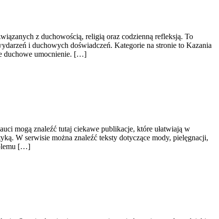
wiązanych z duchowością, religią oraz codzienną refleksją. To
wydarzeń i duchowych doświadczeń. Kategorie na stronie to Kazania
ące duchowe umocnienie. […]
auci mogą znaleźć tutaj ciekawe publikacje, które ułatwiają w
ktyką. W serwisie można znaleźć teksty dotyczące mody, pielęgnacji,
oblemu […]