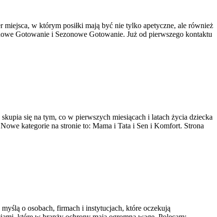
r miejsca, w którym posiłki mają być nie tylko apetyczne, ale również
zonowe Gotowanie i Sezonowe Gotowanie. Już od pierwszego kontaktu
skupia się na tym, co w pierwszych miesiącach i latach życia dziecka
we kategorie na stronie to: Mama i Tata i Sen i Komfort. Strona
yślą o osobach, firmach i instytucjach, które oczekują
ciami, które w branży ochrony mają ogromną wagę. Polecam: