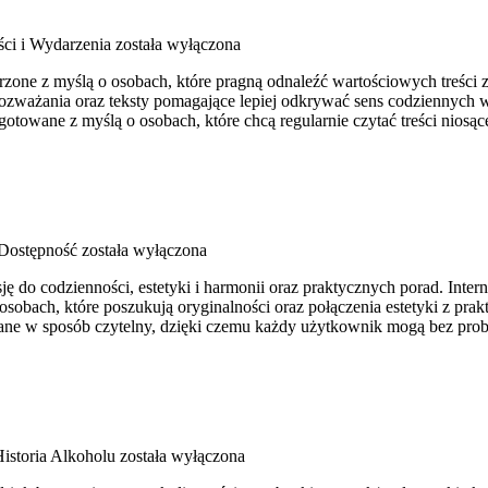
ści i Wydarzenia
została wyłączona
zone z myślą o osobach, które pragną odnaleźć wartościowych treści z
ozważania oraz teksty pomagające lepiej odkrywać sens codziennych 
otowane z myślą o osobach, które chcą regularnie czytać treści nios
 Dostępność
została wyłączona
ę do codzienności, estetyki i harmonii oraz praktycznych porad. Intern
osobach, które poszukują oryginalności oraz połączenia estetyki z pra
pisane w sposób czytelny, dzięki czemu każdy użytkownik mogą bez pr
Historia Alkoholu
została wyłączona